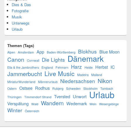
Dies & Das
Fotografie
Musik
Unterwegs
Urlaub
Themen (Tags)
Blokhus
App
Blue Moon
Alpen
Amsterdam
Baden-Württemberg
Dänemark
Canon
Die Lights
Cornwall
Harz
Herbst
IC
Ella & the Jambrothers
England
Fehmarn
Heide
Live Music
Jammerbucht
Madeira
Mailand
Nikon
Niedersachsen
MiniaturWunderland
Männerurlaub
Ostsee
Rodhus
Ostern
Rubjerg
Schweden
Stockholm
Tambach
Urlaub
Tversted
Unwort
Thüringen
Timmendorf Strand
Wandern
Verspätung
Wedemark
Wald
Wein
Wesergebirge
Winter
Österreich