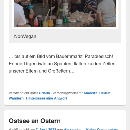
NonVegan
… bis auf ein Bild vom Bauernmarkt. Paradiesisch!
Erinnert irgendwie an Spanien, Italien zu den Zeiten
unserer Eltern und Großeltern…
Veröffentlicht unter
Urlaub
|
Verschlagwortet mit
Madeira
,
Urlaub
,
Wandern
|
Hinterlasse eine Antwort
Ostsee an Ostern
Veröffentlicht am
7. April 2023
von
Alexander
—
Keine Kommentare