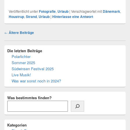
Veröffentlicht unter
Fotografie
,
Urlaub
|
Verschlagwortet mit
Dänemark
,
Houstrup
,
Strand
,
Urlaub
|
Hinterlasse eine Antwort
Beitragsnavigation
←
Ältere Beiträge
Primärer
Die letzten Beiträge
Seitenleisten-
Polarlichter
Widgetbereich
Sommer 2025
Südwinsen Festival 2025
Live Musik!
Was war sonst noch in 2024?
Was bestimmtes finden?
Kategorien