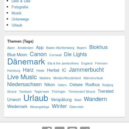
Dies & Das
Fotografie
Musik
Unterwegs
Urlaub
Themen (Tags)
Blokhus
App
Alpen
Amsterdam
Baden-Württemberg
Bayern
Canon
Die Lights
Blue Moon
Cornwall
Dänemark
Ella & the Jambrothers
England
Fehmarn
Jammerbucht
Harz
Herbst
IC
Hamburg
Heide
Live Music
Madeira
MiniaturWunderland
Männerurlaub
Niedersachsen
Nikon
Ostsee
Rodhus
Ostern
Rubjerg
Tversted
Strand
Tambach
Tegernsee
Thüringen
Timmendorf Strand
Urlaub
Wandern
Unwort
Verspätung
Wald
Winter
Wedemark
Wesergebirge
Österreich