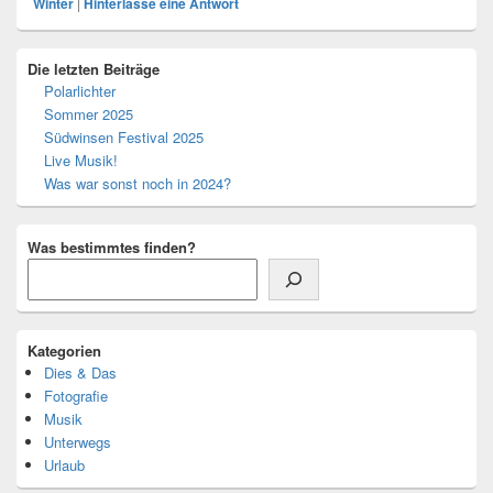
Winter
|
Hinterlasse eine Antwort
Primärer
Die letzten Beiträge
Seitenleisten-
Polarlichter
Widgetbereich
Sommer 2025
Südwinsen Festival 2025
Live Musik!
Was war sonst noch in 2024?
Was bestimmtes finden?
Kategorien
Dies & Das
Fotografie
Musik
Unterwegs
Urlaub