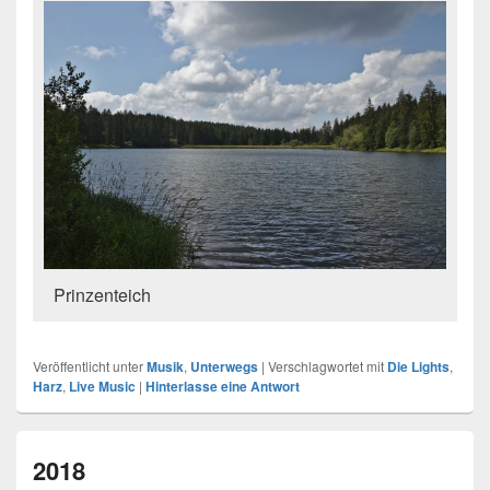
Prinzenteich
Veröffentlicht unter
Musik
,
Unterwegs
|
Verschlagwortet mit
Die Lights
,
Harz
,
Live Music
|
Hinterlasse eine Antwort
2018