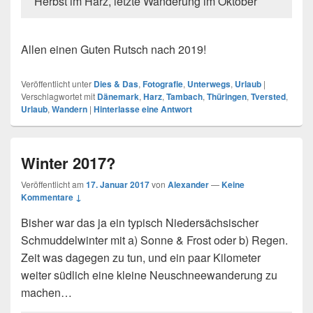
Herbst im Harz, letzte Wanderung im Oktober
Allen einen Guten Rutsch nach 2019!
Veröffentlicht unter
Dies & Das
,
Fotografie
,
Unterwegs
,
Urlaub
|
Verschlagwortet mit
Dänemark
,
Harz
,
Tambach
,
Thüringen
,
Tversted
,
Urlaub
,
Wandern
|
Hinterlasse eine Antwort
Winter 2017?
Veröffentlicht am
17. Januar 2017
von
Alexander
—
Keine
Kommentare ↓
Bisher war das ja ein typisch Niedersächsischer
Schmuddelwinter mit a) Sonne & Frost oder b) Regen.
Zeit was dagegen zu tun, und ein paar Kilometer
weiter südlich eine kleine Neuschneewanderung zu
machen…