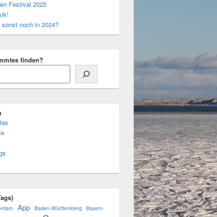
en Festival 2025
ik!
 sonst noch in 2024?
mmtes finden?
n
Das
ie
gs
ags)
App
erdam
Baden-Württemberg
Bayern