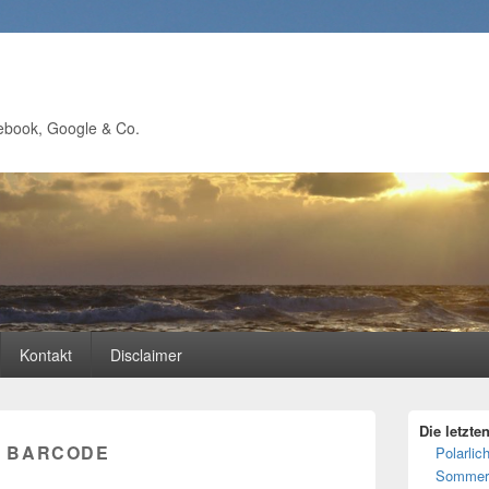
ebook, Google & Co.
Kontakt
Disclaimer
Primärer
Die letzte
Seitenleisten
:
BARCODE
Polarlich
Widgetberei
Sommer