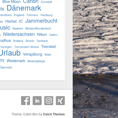
Canon
Blue Moon
Cornwall
Dänemark
ts
mbrothers
England
Fehmarn
Hamburg
Jammerbucht
Herbst
IC
de
usic
Madeira
MiniaturWunderland
Niedersachsen
Nikon
b
Ostern
odhus
Rubjerg
Strand
Tambach
Tversted
Thüringen
Timmendorf Strand
Urlaub
Verspätung
Wald
rn
Wedemark
Wesergebirge
Österreich
Theme: Catch Box by
Catch Themes