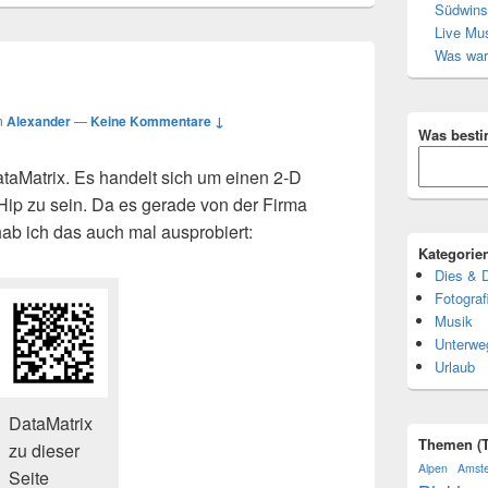
Südwins
Live Mus
Was war
n
Alexander
—
Keine Kommentare ↓
Was besti
ataMatrix. Es handelt sich um einen 2-D
ip zu sein. Da es gerade von der Firma
hab ich das auch mal ausprobiert:
Kategorie
Dies & 
Fotograf
Musik
Unterwe
Urlaub
DataMatrix
Themen (T
zu dieser
Alpen
Amst
Seite