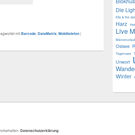
Blokhus
Die Ligh
Ella & the Ja
Harz
Hei
Live M
lagwortet mit
Barcode
,
DataMatrix
,
Mobiltelefon
|
Männerurlau
Ostsee
R
Tegernsee
Unwort
Wande
Winter
 vorbehalten.
Datenschutzerklärung