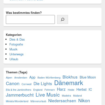
Was bestimmtes finden?
Kategorien
Dies & Das
Fotografie
Musik
Unterwegs
Urlaub
Themen (Tags)
Blokhus
App
Blue Moon
Alpen
Amsterdam
Baden-Württemberg
Dänemark
Canon
Die Lights
Cornwall
Harz
Herbst
IC
Ella & the Jambrothers
England
Fehmarn
Heide
Live Music
Jammerbucht
Madeira
Mailand
Nikon
Niedersachsen
MiniaturWunderland
Männerurlaub