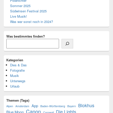
Polarlichter
Widgetbereich
Sommer 2025
Südwinsen Festival 2025
Live Musik!
Was war sonst noch in 2024?
Was bestimmtes finden?
Kategorien
Dies & Das
Fotografie
Musik
Unterwegs
Urlaub
Themen (Tags)
Blokhus
App
Alpen
Amsterdam
Baden-Württemberg
Bayern
Canon
Die Lights
Blue Moon
Cornwall