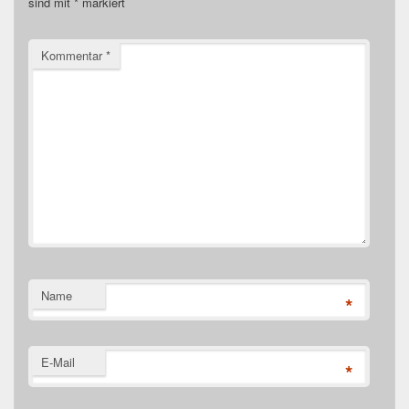
sind mit
*
markiert
Kommentar
*
Name
*
E-Mail
*