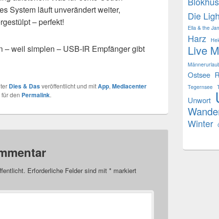
Blokhus
es System läuft unverändert weiter,
Die Ligh
gestülpt – perfekt!
Ella & the Ja
Harz
Hei
Live M
en – weil simplen – USB-IR Empfänger gibt
B
Männerurlau
Ostsee
R
ter
Dies & Das
veröffentlicht und mit
App
,
Mediacenter
Tegernsee
 für den
Permalink
.
Unwort
Wande
Winter
ommentar
fentlicht.
Erforderliche Felder sind mit
*
markiert