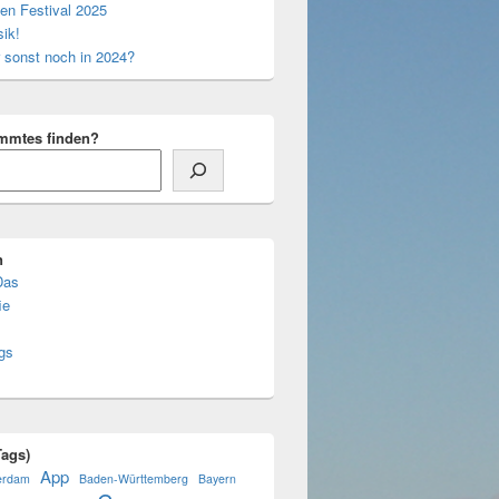
en Festival 2025
ik!
 sonst noch in 2024?
mmtes finden?
n
Das
ie
gs
ags)
App
erdam
Baden-Württemberg
Bayern