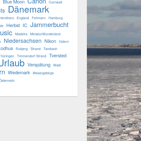
Canon
Blue Moon
Cornwall
Dänemark
ts
mbrothers
England
Fehmarn
Hamburg
Jammerbucht
Herbst
IC
de
usic
Madeira
MiniaturWunderland
Niedersachsen
Nikon
b
Ostern
odhus
Rubjerg
Strand
Tambach
Tversted
Thüringen
Timmendorf Strand
Urlaub
Verspätung
Wald
rn
Wedemark
Wesergebirge
Österreich