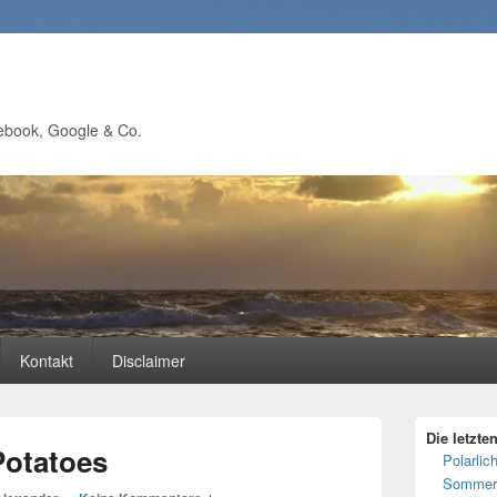
ebook, Google & Co.
Kontakt
Disclaimer
Primärer
Die letzte
Seitenleisten
Potatoes
Polarlich
Widgetberei
Sommer