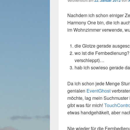
Veröffentlicht am
22. Januar 2012
von
Nachdem ich schon einiger Zei
Harmony One bin, die ich au
im Wohnzimmer verwende, wurd
die Glotze gerade ausgesch
wo ist die Fernbedienung?
verschleppt)…
hab ich sowieso gerade d
Da ich schon jede Menge Stun
genialen
EventGhost
verbraten
möchte, lag mein Suchmuster
gibt was für mich!
TouchContro
etwas handgehäkelt, aber nach
Nie wieder für die Fernbedien