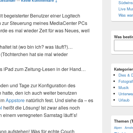
Alexander
—
Keine Kommentare ↓
Südwins
Live Mus
t begeisterter Benutzer einer Logitech
Was war
ch zur Steuerung meines MediaCenter PCs
e es mal wieder Zeit für was Neues, weil
Was besti
altet ist (wo bin ich? was läuft?)…
 (Töchterchen hat sie mal wieder
as iPad zum Zeitung-Lesen in der Hand…
Kategorie
Dies & 
Fotograf
den und Tage zur Konfiguration des
Musik
 hatte, den ich auch weiter benutzen
Unterwe
 im
Appstore
natürlich fest. Und siehe da – es
Urlaub
l
heißt die Lösung! Ist zwar alles noch
 einem verregneten Samstag läuft’s!
Themen (T
Alpen
Amst
ung aufstehen! Was für echte Couch