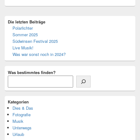
Primärer
Die letzten Beiträge
Seitenleisten-
Polarlichter
Widgetbereich
Sommer 2025
Südwinsen Festival 2025
Live Musik!
Was war sonst noch in 2024?
Was bestimmtes finden?
Kategorien
Dies & Das
Fotografie
Musik
Unterwegs
Urlaub