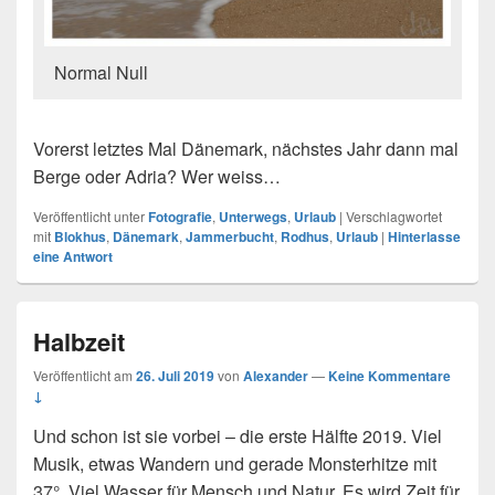
Normal Null
Vorerst letztes Mal Dänemark, nächstes Jahr dann mal
Berge oder Adria? Wer weiss…
Veröffentlicht unter
Fotografie
,
Unterwegs
,
Urlaub
|
Verschlagwortet
mit
Blokhus
,
Dänemark
,
Jammerbucht
,
Rodhus
,
Urlaub
|
Hinterlasse
eine Antwort
Halbzeit
Veröffentlicht am
26. Juli 2019
von
Alexander
—
Keine Kommentare
↓
Und schon ist sie vorbei – die erste Hälfte 2019. Viel
Musik, etwas Wandern und gerade Monsterhitze mit
37°. Viel Wasser für Mensch und Natur. Es wird Zeit für