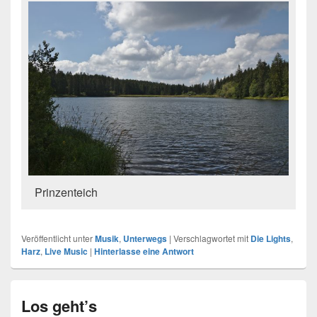
Prinzenteich
Veröffentlicht unter
Musik
,
Unterwegs
|
Verschlagwortet mit
Die Lights
,
Harz
,
Live Music
|
Hinterlasse eine Antwort
Los geht’s