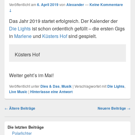
Veröffentlicht am
6. April 2019
von
Alexander
—
Keine Kommentare
↓
Das Jahr 2019 startet erfolgreich. Der Kalender der
Die Lights
ist schon ordentlich gefüllt – die ersten Gigs
in
Marlene
und
Küsters Hof
sind gespielt.
Küsters Hof
Weiter geht’s im Mai!
Veröffentlicht unter
Dies & Das
,
Musik
|
Verschlagwortet mit
Die Lights
,
Live Music
|
Hinterlasse eine Antwort
Beitragsnavigation
←
Ältere Beiträge
Neuere Beiträge
→
Primärer
Die letzten Beiträge
Seitenleisten-
Polarlichter
Widgetbereich